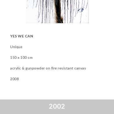
YES WE CAN
Unique
150 x 100 cm
acrylic & gunpowder on fire resistant canvas
2008
2002