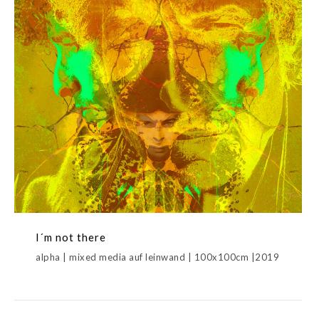
I´m not there
alpha | mixed media auf leinwand | 100x100cm |2019