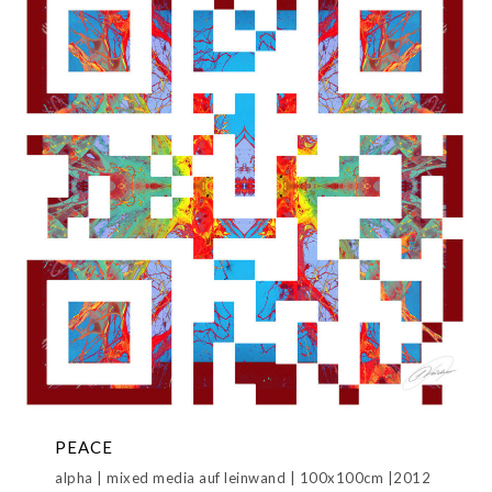
PEACE
alpha | mixed media auf leinwand | 100x100cm |2012