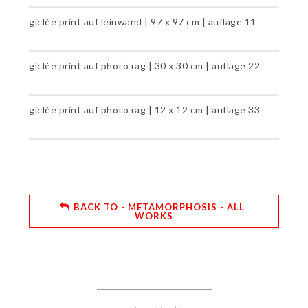
giclée print auf leinwand | 97 x 97 cm | auflage 11
giclée print auf photo rag | 30 x 30 cm | auflage 22
giclée print auf photo rag | 12 x 12 cm | auflage 33
BACK TO - METAMORPHOSIS - ALL
WORKS